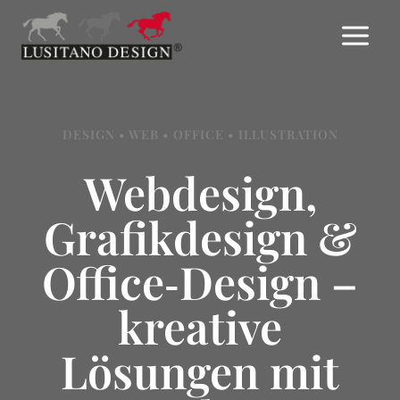
Zum
Inhalt
springen
DESIGN • WEB • OFFICE • ILLUSTRATION
Webdesign,
Grafik­design &
Office‑
Design –
kreative
Lösungen mit