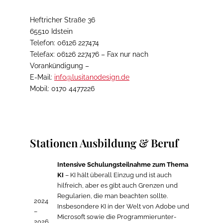
Heftricher Straße 36
65510 Idstein
Telefon: 06126 227474
Telefax: 06126 227476 – Fax nur nach
Vorankündigung –
E-Mail:
info@lusitanodesign.de
Mobil: 0170 4477226
Stationen Ausbildung & Beruf
Intensive Schulungsteilnahme zum Thema
KI
– KI hält überall Einzug und ist auch
hilfreich, aber es gibt auch Grenzen und
Regularien, die man beachten sollte.
2024
Insbesondere KI in der Welt von Adobe und
–
Microsoft sowie die Programmier­unter­
2026